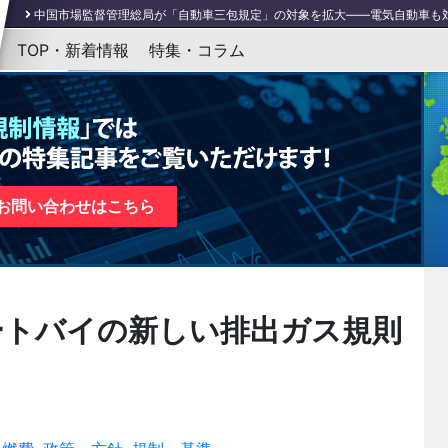
中国市場監督管理総局が「自動車三包規定」の対象を拡大――電気自動車も
コロンビア、充電プラグを含む電気自動車・ハイブリッドカーの充電インフラの規格最低
TOP・新着情報
特集・コラム
バイデン米大統領、クリーンカーおよびトラックに関する大統領令を発表
（3
英政府、2050年までに世界で初めて国内の交通手段を全て脱炭素化へ
（4/5
EU ELV指令改正：公開協議がスタート、法案提出は2022年第4四半期の予定
お問い合わせはこちら
ートバイの新しい排出ガス規則