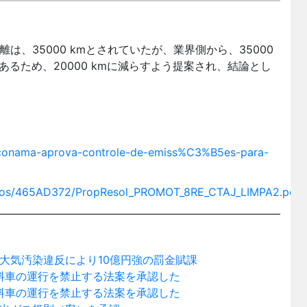
は、35000 kmとされていたが、業界側から、35000
るため、20000 kmに減らすよう提案され、結論とし
-conama-aprova-controle-de-emiss%C3%B5es-para-
ssos/465AD372/PropResol_PROMOT_8RE_CTAJ_LIMPA2.pdf
大気汚染違反により10億円強の罰金賦課
燃料車の運行を禁止する法案を承認した
燃料車の運行を禁止する法案を承認した