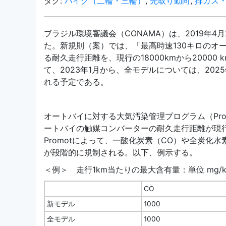
タグ:
バイク（二輪・三輪）
,
先取り動向
,
排ガス
ブラジル環境審議会（CONAMA）は、2019年
た。新規則（案）では、「最高時速130キロのオ
る耐久走行距離を、現行の18000kmから20000
て、2023年1月から、全モデルについては、20
れる予定である。
オートバイに対する大気汚染管理プログラム（Pro
ートバイの触媒コンバーターの耐久走行距離が現行のM4
Promotによって、一酸化炭素（CO）や全炭化
が段階的に規制される。以下、例示する。
＜例＞ 走行1km当たりの最大含有量：単位 mg/
CO
新モデル
1000
全モデル
1000