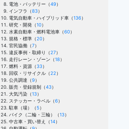
電池・バッテリー
（
49
）
インフラ
（
83
）
電気自動車・ハイブリッド車
（
136
）
研究・開発
（
10
）
水素自動車・燃料電池車
（
60
）
規格・標準
（
20
）
官民協働
（
7
）
違反事例・取締り
（
27
）
走行レーン・ゾーン
（
18
）
燃料・資源
（
33
）
回収・リサイクル
（
22
）
公共調達
（
9
）
販売・登録規制
（
43
）
大気汚染
（
13
）
ステッカー・ラベル
（
6
）
駐車（場）
（
5
）
バイク（二輪・三輪）
（
13
）
中古車・買い替え
（
14
）
自動運転
（
9
）