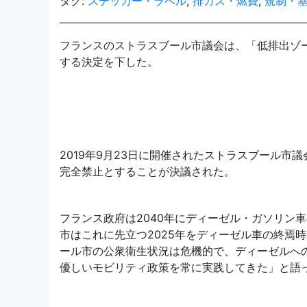
タグ:
ステッカー・ラベル
,
排ガス・燃費
,
規制・
フランスのストラスブール市議会は、「低排出ゾー
する決定を下した。
2019年9月23日に開催されたストラスブール市
完全禁止とすることが決議された。
フランス政府は2040年にディーゼル・ガソリン
市はこれに先立つ2025年をディーゼル車の終焉
ール市の公衆衛生状況は危機的で、ディーゼルへ
優しいモビリティ政策を常に実践してきた」と語