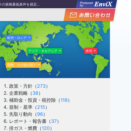
条件を規定する決議書を公布
（2/5件）
/5件）
件）
（5/5件）
欧州・ロシア
対象に
（1/5件）
アジア・オセアニア
米州
国際、その他の国々
政策・方針
（
273
）
企業戦略
（
38
）
補助金・投資・税控除
（
119
）
規制・基準
（
215
）
先取り動向
（
96
）
レポート・報告書
（
37
）
排ガス・燃費
（
120
）