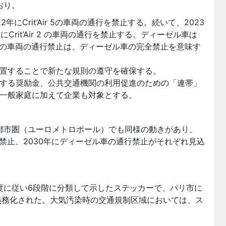
おり。
年にCrit’Air 5の車両の通行を禁止する。続いて、2023
、2025年にCrit’Air 2 の車両の通行を禁止する。ディーゼル車は
t’Air 2の車両の通行禁止は、ディーゼル車の完全禁止を意味す
置することで新たな規則の遵守を確保する。
する奨励金、公共交通機関の利用促進のための「連帯」
一般家庭に加えて企業も対象とする。
都市圏（ユーロメトロポール）でも同様の動きがあり、
の通行禁止、2030年にディーゼル車の通行禁止がそれぞれ見込
出の程度に従い6段階に分類して示したステッカーで、パリ市に
が義務化された。大気汚染時の交通規制区域においては、ス