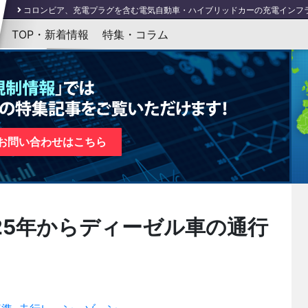
コロンビア、充電プラグを含む電気自動車・ハイブリッドカーの充電インフラの規格最低
バイデン米大統領、クリーンカーおよびトラックに関する大統領令を発表
（3
TOP・新着情報
特集・コラム
英政府、2050年までに世界で初めて国内の交通手段を全て脱炭素化へ
（4/5
EU ELV指令改正：公開協議がスタート、法案提出は2022年第4四半期の予定
中国市場監督管理総局が「自動車三包規定」の対象を拡大――電気自動車も
お問い合わせはこちら
25年からディーゼル車の通行