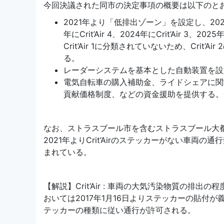
今回決議された同市の決定事項の概要は以下のと
2021年より「低排出ゾーン」を設定し、2022
年にCrit’Air 4、2024年にCrit’Air 3
Crit’Air 1に分類されていないため、Cri
る。
レーダーシステムを基本とした自動装置を設
電気自転車の購入補助金、ライドシェアに関
貢献価格制度、などの資金援助を提供する。
なお、ストラスブール市を含むストラスブール大
2021年よりCrit’Airのステッカーがない車両
まれている。
【解説】Crit’Air : 車両の大気汚染物質の排
おいては2017年1月16日よりステッカーの貼付
テッカーの種類に従い通行が許可される。