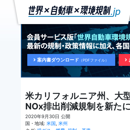
案内書ダウンロード
（PDFファイル）
米カリフォルニア州、大
NOx排出削減規制を新た
2020年9月30日 公開
国・地域:
米国
,
米州