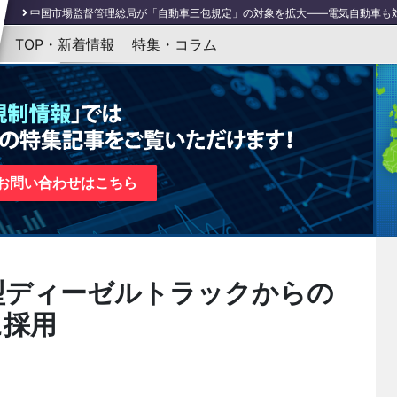
中国市場監督管理総局が「自動車三包規定」の対象を拡大――電気自動車も
コロンビア、充電プラグを含む電気自動車・ハイブリッドカーの充電インフラの規格最低
TOP・新着情報
特集・コラム
バイデン米大統領、クリーンカーおよびトラックに関する大統領令を発表
（3
英政府、2050年までに世界で初めて国内の交通手段を全て脱炭素化へ
（4/5
EU ELV指令改正：公開協議がスタート、法案提出は2022年第4四半期の予定
お問い合わせはこちら
型ディーゼルトラックからの
に採用