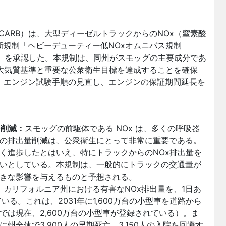
（CARB）は、大型ディーゼルトラックからのNOx（窒素酸
規制「ヘビーデューティー低NOxオムニバス規制
gulation）」を承認した。本規制は、同州がスモッグの主要成分であ
大気質基準と重要な公衆衛生目標を達成することを確保
、エンジン試験手順の見直し、エンジンの保証期間延長を
を削減：
スモッグの前駆体である NOx は、多くの呼吸器
の排出量削減は、公衆衛生にとって非常に重要である。
く進歩したとはいえ、特にトラックからのNOx排出量を
いとしている。本規制は、一般的にトラックの交通量が
きな影響を与えるものと予想される。
、カリフォルニア州における有害なNOx排出量を、1日あ
る。これは、2031年に1,600万台の小型車を道路から
は現在、2,600万台の小型車が登録されている）。ま
に州全体で3,900人の早期死亡、3,150人の入院を回避す