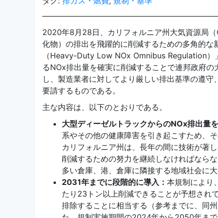
タグ:
排ガス・燃費
,
規制・基準
2020年8月28日、カリフォルニア州大気資源局
化物）の排出を飛躍的に削減するための多角的な新
（Heavy-Duty Low NOx Omnibus Re
るNOx排出量を確実に削減することで連邦政府の
し、製造業者に対してより厳しい排出基準の遵守
要請するものである。
主な内容は、以下のとおりである。
大型ディーゼルトラックからのNOx
排出量
系やその他の健康障害を引き起こすため、そ
カリフォルニア州は、長年の間に技術が著し
削減するための努力を継続しなければならな
多い倉庫、港、倉庫に隣接する地域社会に大
2031
年までに段階的に導入：
本規制により
たり23トン以上削減できることが予想されてい
排除することに相当する（参考までに、同州で
た、規制実施期間の2024年から2050年まで