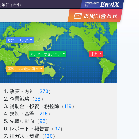
対象に
（1/5件）
条件を規定する決議書を公布
（2/5件）
/5件）
件）
欧州・ロシア
（5/5件）
アジア・オセアニア
米州
国際、その他の国々
政策・方針
（
273
）
企業戦略
（
38
）
補助金・投資・税控除
（
119
）
規制・基準
（
215
）
先取り動向
（
96
）
レポート・報告書
（
37
）
排ガス・燃費
（
120
）