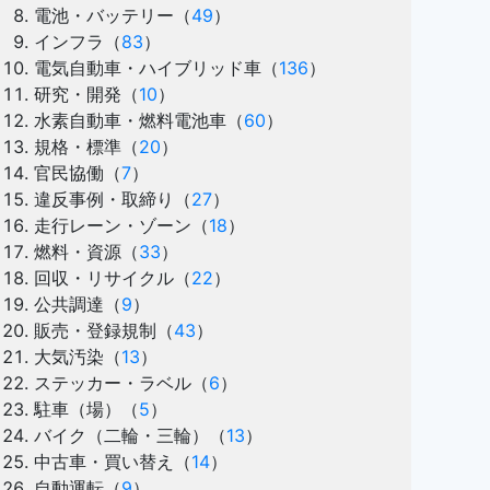
電池・バッテリー
（
49
）
インフラ
（
83
）
電気自動車・ハイブリッド車
（
136
）
研究・開発
（
10
）
水素自動車・燃料電池車
（
60
）
規格・標準
（
20
）
官民協働
（
7
）
違反事例・取締り
（
27
）
走行レーン・ゾーン
（
18
）
燃料・資源
（
33
）
回収・リサイクル
（
22
）
公共調達
（
9
）
販売・登録規制
（
43
）
大気汚染
（
13
）
ステッカー・ラベル
（
6
）
駐車（場）
（
5
）
バイク（二輪・三輪）
（
13
）
中古車・買い替え
（
14
）
自動運転
（
9
）